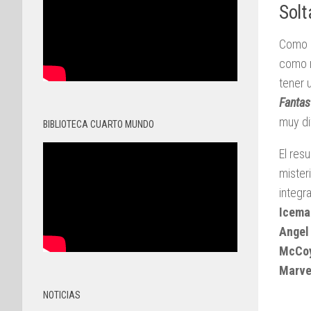
Solt
Como d
como r
tener 
Fantas
muy di
BIBLIOTECA CUARTO MUNDO
El res
mister
integr
Icema
Angel
McCo
Marvel
NOTICIAS