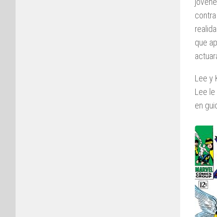
jóvene
contra
realid
que a
actuar
Lee y 
Lee le
en gui