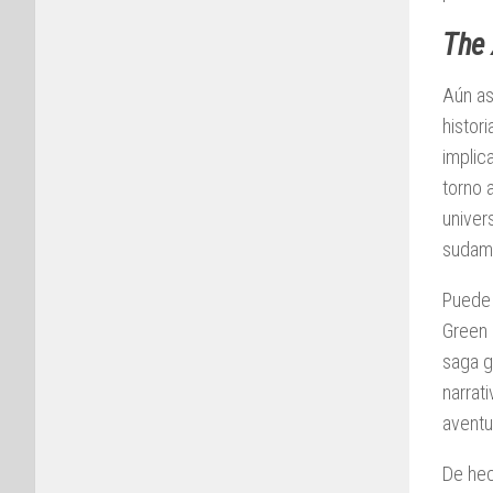
The
Aún as
histor
implic
torno 
univer
sudame
Puede 
Green 
saga g
narrat
aventu
De hec