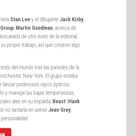
onista
Stan Lee
y el dibujante
Jack Kirby
,
 Group
,
Martin Goodman
, acerca de
carada de otro éxito de la editorial,
 su propio trabajo, así que crearon algo
 resto del mundo tras las paredes de la
estchester, New York. El grupo estaba
e lanzar poderosos rayos ópticos;
elo y manejar las bajas temperaturas;
icales alas en su espalda;
Beast
(
Hank
s no tardaría en unirse
Jean Grey
,
 personalidad.