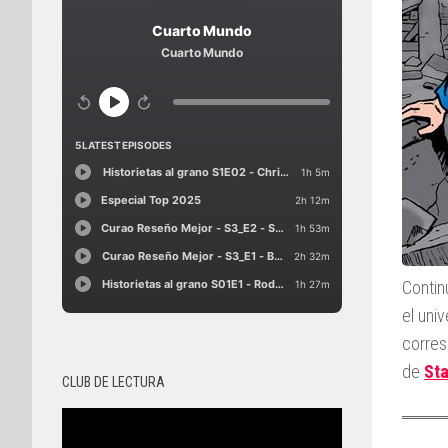
Contin
el uni
corres
de
St
CLUB DE LECTURA