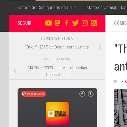
Listado de Comiquerías en Chile
Listado de Comiquerías
SEGUIR:
CÓMIC
SIGUIENTE HISTORIA
"T
"Origin" (2016) de Boichi: carne y metal
HISTORIA PREVIA
an
MR 20/05/2020 - Las MicroReseñas
Contraatacan
POR
ED