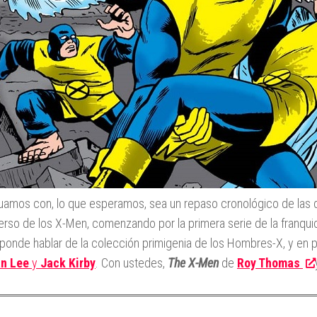
uamos con, lo que esperamos, sea un repaso cronológico de las 
verso de los X-Men, comenzando por la primera serie de la franqui
ponde hablar de la colección primigenia de los Hombres-X, y en part
an Lee
y
Jack Kirby
. Con ustedes,
The X-Men
de
Roy Thomas