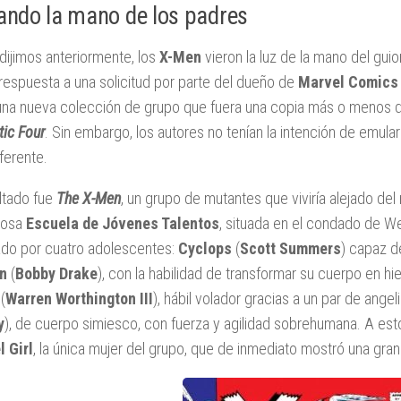
ando la mano de los padres
ijimos anteriormente, los
X-Men
vieron la luz de la mano del gui
espuesta a una solicitud por parte del dueño de
Marvel Comics
una nueva colección de grupo que fuera una copia más o menos des
tic Four
. Sin embargo, los autores no tenían la intención de emular
ferente.
ultado fue
The X-Men
, un grupo de mutantes que viviría alejado del
iosa
Escuela de Jóvenes Talentos
, situada en el condado de W
ado por cuatro adolescentes:
Cyclops
(
Scott Summers
) capaz d
n
(
Bobby Drake
), con la habilidad de transformar su cuerpo en hi
(
Warren Worthington III
), hábil volador gracias a un par de angel
y
), de cuerpo simiesco, con fuerza y agilidad sobrehumana. A esto
 Girl
, la única mujer del grupo, que de inmediato mostró una gran