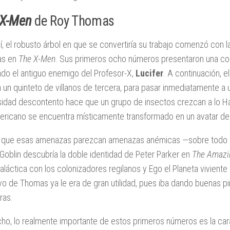
 X-Men
de Roy Thomas
í, el robusto árbol en que se convertiría su trabajo comenzó con 
ias en
The X-Men
. Sus primeros ocho números presentaron una con
ado el antiguo enemigo del Profesor-X,
Lucifer
. A continuación, e
a un quinteto de villanos de tercera, para pasar inmediatamente a 
sidad descontento hace que un grupo de insectos crezcan a lo H
ricano se encuentra místicamente transformado en un avatar de
que esas amenazas parezcan amenazas anémicas —sobre todo en
Goblin descubría la doble identidad de Peter Parker en
The Amazi
aláctica con los colonizadores regilanos y Ego el Planeta viviente
ivo de Thomas ya le era de gran utilidad, pues iba dando buenas p
ras.
ho, lo realmente importante de estos primeros números es la cara