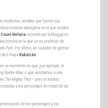
las modestas semillas que fueron sus
fusa invasión alienígena en la que estaba
l
Count Nefaria
reconstruye la Maggia en
una historia en la que un ex-profesor de
ank Pym. Por último, un cazador de gemas
l dios maya
Kukulcán
.
 un momento en que, por ejemplo, el
ng Spider-Man;
o que asistíamos a una
 en
The Mighty Thor
— pero el instinto
inceladas a los personajes en mitad de las
cterización de los personajes y los