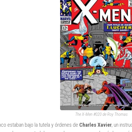
The X-Men #020 de Roy Thomas
nco estaban bajo la tutela y órdenes de
Charles Xavier
, un instr