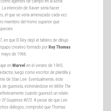
ía como agentes de campo en la lucha
 La intención de Xavier sería hacer
es, el que se vería amenazado cada vez
otro miembro del Homo superior que
species.
, en que El Rey dejó el tablero de dibujo.
o equipo creativo formado por
Roy Thomas
 en mayo de 1966.
ajar en
Marvel
en el verano de 1965,
actor, luego como escritor de plantilla y
nte de Stan Lee. Eventualmente, éste
s de guionista, estrenándose en
Millie The
initivamente cuando guionizó un relato
s Of Suspense #073
. A pesar de que Lee
 dichos diálogos, comprobó que Thomas