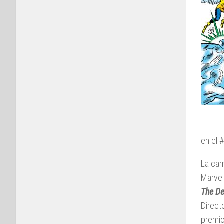
en el 
La car
Marvel
The De
Direct
premio