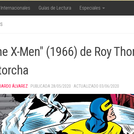
 Internacionales
Guías de Lectura
Especiales
S
he X-Men" (1966) de Roy Tho
torcha
UARDO ÁLVAREZ
· PUBLICADA
28/05/2020
· ACTUALIZADO
03/06/2020