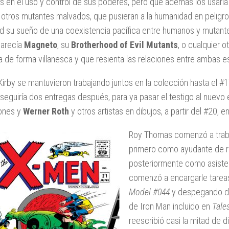
s en el uso y control de sus poderes, pero que además los usar
 otros mutantes malvados, que pusieran a la humanidad en peligro.
ad su sueño de una coexistencia pacífica entre humanos y mutant
parecía
Magneto
, su
Brotherhood of Evil Mutants
, o cualquier 
a de forma villanesca y que resienta las relaciones entre ambas e
Kirby se mantuvieron trabajando juntos en la colección hasta el #17
 seguiría dos entregas después, para ya pasar el testigo al nuev
ones y
Werner Roth
y otros artistas en dibujos, a partir del #20,
Roy Thomas comenzó a trab
primero como ayudante de red
posteriormente como asiste
comenzó a encargarle tarea
Model #044
y despegando def
de Iron Man incluido en
Tale
reescribió casi la mitad de