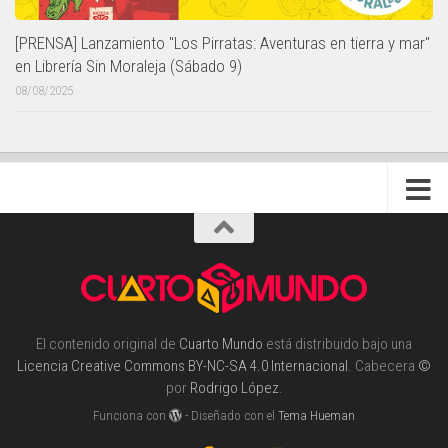
[PRENSA] Lanzamiento "Los Pirratas: Aventuras en tierra y mar"
en Librería Sin Moraleja (Sábado 9)
08/08/2025
El contenido original de
Cuarto Mundo
está distribuido bajo una
Licencia Creative Commons BY-NC-SA 4.0 Internacional
. Cabecera
©
por
Rodrigo López
.
Funciona con
- Diseñado con el
Tema Hueman