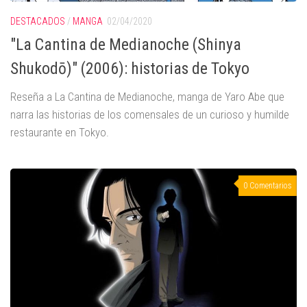
DESTACADOS
/
MANGA
02/04/2020
"La Cantina de Medianoche (Shinya
Shukodō)" (2006): historias de Tokyo
Reseña a La Cantina de Medianoche, manga de Yaro Abe que
narra las historias de los comensales de un curioso y humilde
restaurante en Tokyo.
0 Comentarios