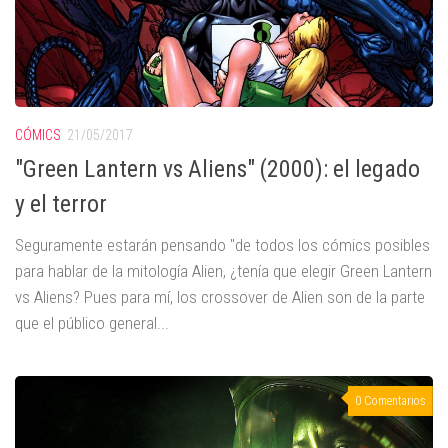
CÓMICS
21/05/2017
"Green Lantern vs Aliens" (2000): el legado
y el terror
Seguramente estarán pensando "de todos los cómics posibles
para hablar de la mitología Alien, ¿tenía que elegir Green Lantern
vs Aliens? Pues para mí, los crossover de Alien son de la parte
que el público general...
0 Comentarios