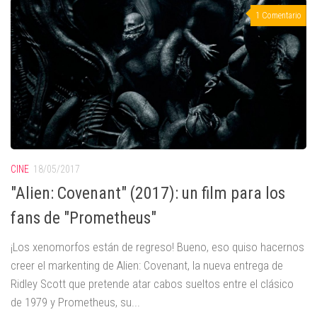
1 Comentario
CINE
18/05/2017
"Alien: Covenant" (2017): un film para los
fans de "Prometheus"
¡Los xenomorfos están de regreso! Bueno, eso quiso hacernos
creer el markenting de Alien: Covenant, la nueva entrega de
Ridley Scott que pretende atar cabos sueltos entre el clásico
de 1979 y Prometheus, su...