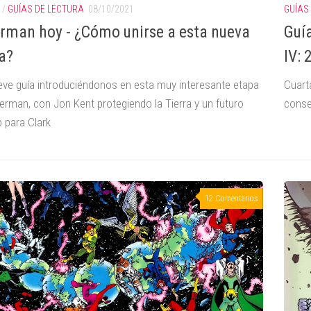
GUÍAS
/
GUÍAS DE LECTURA
08/10/2021
Guí
rman hoy - ¿Cómo unirse a esta nueva
IV:
a?
Cuart
eve guía introduciéndonos en esta muy interesante etapa
conse
erman, con Jon Kent protegiendo la Tierra y un futuro
o para Clark
12 Comentarios