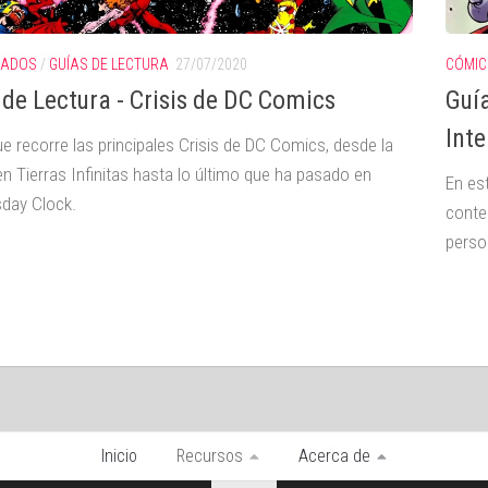
CADOS
/
GUÍAS DE LECTURA
27/07/2020
CÓMIC
 de Lectura - Crisis de DC Comics
Guía
Inte
e recorre las principales Crisis de DC Comics, desde la
en Tierras Infinitas hasta lo último que ha pasado en
En es
day Clock.
conte
perso
Inicio
Recursos
Acerca de