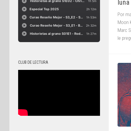
luna
Por ma
Moon K
Marc S
le preg
CLUB DE LECTURA