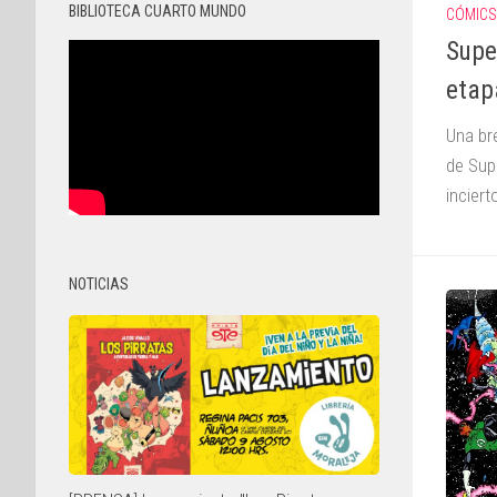
BIBLIOTECA CUARTO MUNDO
CÓMICS
Supe
etap
Una br
de Sup
inciert
NOTICIAS