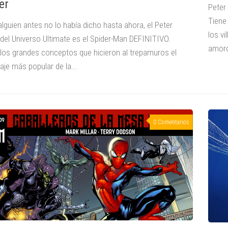
er
Peter
Tiene
alguien antes no lo había dicho hasta ahora, el Peter
los v
 del Universo Ultimate es el Spider-Man DEFINITIVO.
amoro
los grandes conceptos que hicieron al trepamuros el
aje más popular de la...
0 Comentarios