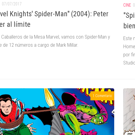
07/07/2017
CINE
0
vel Knights' Spider-Man" (2004): Peter
"Sp
r al límite
bien
 Caballeros de la Mesa Marvel, vamos con Spider-Man y
Este 
ie de 12 números a cargo de Mark Millar.
Homec
por f
Studi
1 Comentario