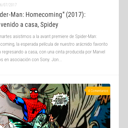
6/07/2017
ider-Man: Homecoming" (2017):
venido a casa, Spidey
martes asistimos a la avant premiere de Spider-Man:
oming, la esperada película de nuestro arácnido favorito
in regresando a casa, con una cinta producida por Marvel
os en asociación con Sony. Jon...
4 Comentarios