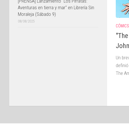
[PRENSA] Lanzamiento "Los Pirratas:
Aventuras en tierra y mar" en Librería Sin
Moraleja (Sábado 9)
08/08/2025
CÓMICS
"The
John
Un bre
defini
The Am