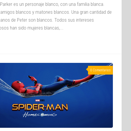
 Parker es un personaje blanco, con una familia blanca.
 amigos blancos y matones blancos. Una gran cantidad de
illanos de Peter son blancos. Todos sus intereses
sos han sido mujeres blancas,...
0 Comentarios