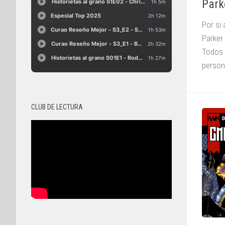
Park
Por si 
Parker
Todos 
person
CLUB DE LECTURA