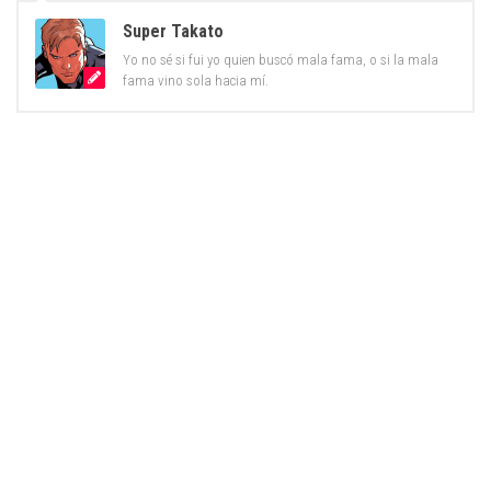
Super Takato
Yo no sé si fui yo quien buscó mala fama, o si la mala
fama vino sola hacia mí.