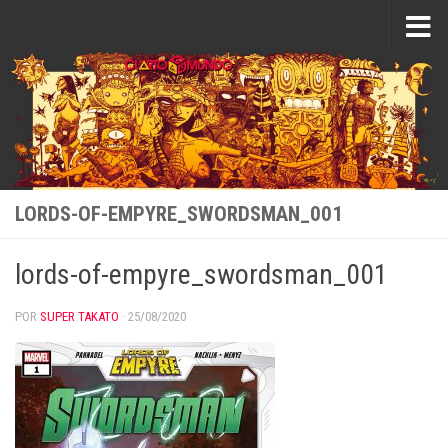
Saltar al contenido
LORDS-OF-EMPYRE_SWORDSMAN_001
lords-of-empyre_swordsman_001
POR
SUPER TAKATO
·
25/08/2020