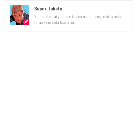
Super Takato
Yo no sé si fui yo quien buscó mala fama, o si la mala
fama vino sola hacia mí.