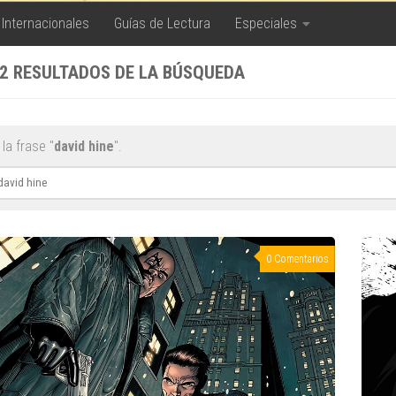
 Internacionales
Guías de Lectura
Especiales
2 RESULTADOS DE LA BÚSQUEDA
la frase "
david hine
".
ar:
0 Comentarios