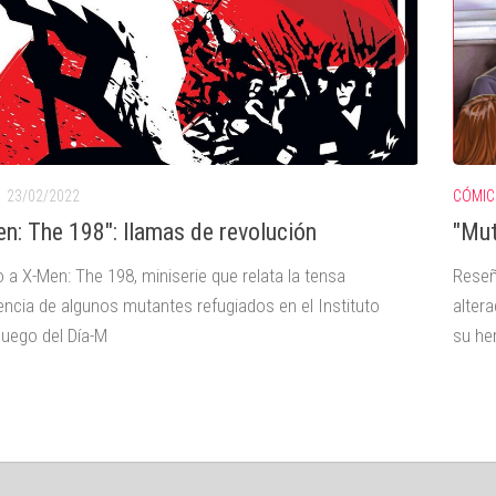
23/02/2022
CÓMIC
n: The 198": llamas de revolución
"Mut
 a X-Men: The 198, miniserie que relata la tensa
Reseñ
encia de algunos mutantes refugiados en el Instituto
alter
luego del Día-M
su he