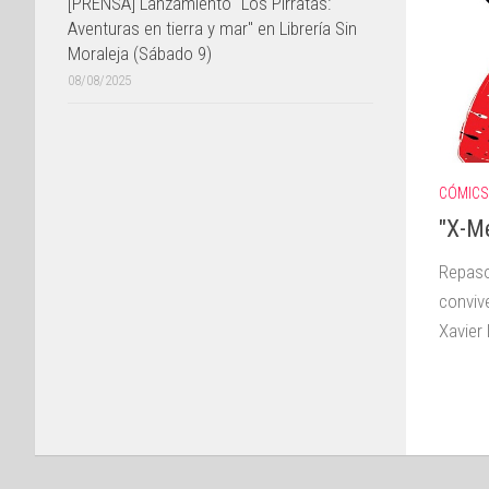
[PRENSA] Lanzamiento "Los Pirratas:
Aventuras en tierra y mar" en Librería Sin
Moraleja (Sábado 9)
08/08/2025
CÓMICS
"X-Me
Repaso
conviv
Xavier 