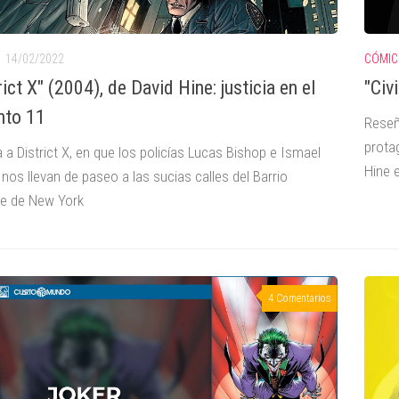
14/02/2022
CÓMIC
rict X" (2004), de David Hine: justicia en el
"Civ
nto 11
Reseñ
prota
a District X, en que los policías Lucas Bishop e Ismael
Hine e
nos llevan de paseo a las sucias calles del Barrio
e de New York
4 Comentarios