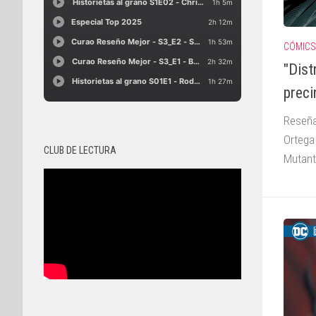
CÓMICS
"Dist
preci
Reseña 
Ortega 
CLUB DE LECTURA
Mutant