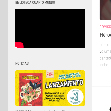
BIBLIOTECA CUARTO MUNDO
CÓMICS
Héroe
Los lo
volume
panteó
NOTICIAS
leche.