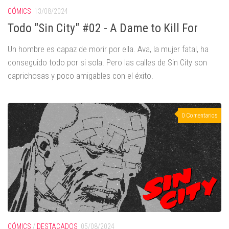
CÓMICS
13/08/2024
Todo "Sin City" #02 - A Dame to Kill For
Un hombre es capaz de morir por ella. Ava, la mujer fatal, ha
conseguido todo por si sola. Pero las calles de Sin City son
caprichosas y poco amigables con el éxito.
0 Comentarios
CÓMICS
/
DESTACADOS
05/08/2024