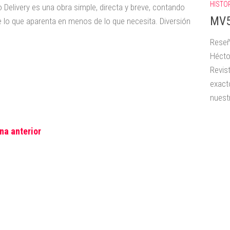
HISTO
Delivery es una obra simple, directa y breve, contando
MV5
 lo que aparenta en menos de lo que necesita. Diversión
Reseñ
Hécto
Revis
exact
nuestr
na anterior