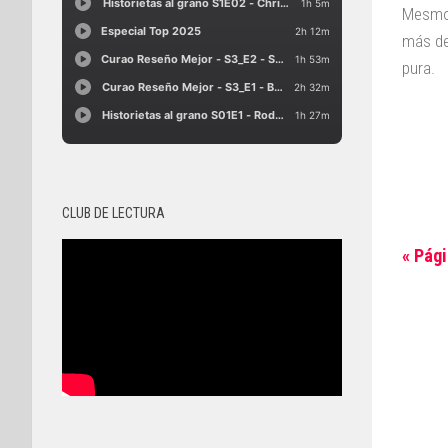
Mesmo 
más de
pura.
CLUB DE LECTURA
« Pági