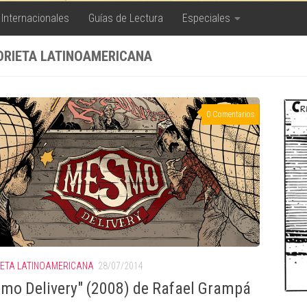
 Internacionales
Guías de Lectura
Especiales
ORIETA LATINOAMERICANA
0 Comentarios
IETA LATINOAMERICANA
28/07/2014
mo Delivery" (2008) de Rafael Grampá