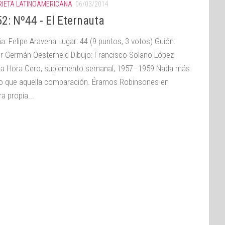
RIETA LATINOAMERICANA
06/03/2014
2: Nº44 - El Eternauta
a: Felipe Aravena Lugar: 44 (9 puntos, 3 votos) Guión:
r Germán Oesterheld Dibujo: Francisco Solano López
ta Hora Cero, suplemento semanal, 1957–1959 Nada más
o que aquella comparación. Éramos Robinsones en
a propia...