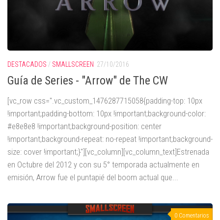
DESTACADOS
/
SMALLSCREEN
27/10/2016
Guía de Series - "Arrow" de The CW
[vc_row css=".vc_custom_1476287715058{padding-top: 10px
!important;padding-bottom: 10px !important;background-color:
#e8e8e8 !important;background-position: center
!important;background-repeat: no-repeat !important;background-
size: cover !important;}"][vc_column][vc_column_text]Estrenada
en Octubre del 2012 y con su 5° temporada actualmente en
emisión, Arrow fue el puntapié del boom actual que...
0 Comentarios