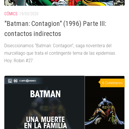
CÓMICS
19/03/2020
"Batman: Contagion" (1996) Parte III:
contactos indirectos
Diseccionamos "Batman: Contagion", saga noventera del
murciélago que trata el contingente tema de las epidemias.
Hoy: Robin #27.
6 Comentarios