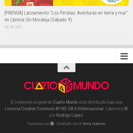
[PRENSA] Lanzamiento "Los Pirratas: Aventuras en tierra y mar"
en Librería Sin Moraleja (Sábado 9)
08/08/2025
El contenido original de
Cuarto Mundo
está distribuido bajo una
Licencia Creative Commons BY-NC-SA 4.0 Internacional
. Cabecera
©
por
Rodrigo López
.
Funciona con
- Diseñado con el
Tema Hueman