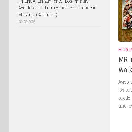
[PRENSA] Lanzamiento "Los Pirratas:
Aventuras en tierra y mar" en Librería Sin
Moraleja (Sábado 9)
08/08/2025
MICROR
MR I
Walk
Aviso 
los su
pueden
quiene