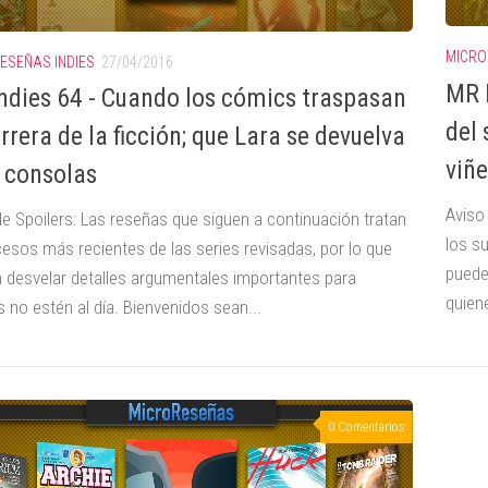
MICRO
ESEÑAS INDIES
27/04/2016
MR I
ndies 64 - Cuando los cómics traspasan
del
rrera de la ficción; que Lara se devuelva
viñe
s consolas
Aviso
de Spoilers: Las reseñas que siguen a continuación tratan
los s
cesos más recientes de las series revisadas, por lo que
puede
 desvelar detalles argumentales importantes para
quiene
 no estén al día. Bienvenidos sean...
0 Comentarios