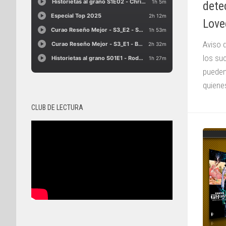
dete
Love
Aviso 
los su
pueden
quienes
CLUB DE LECTURA