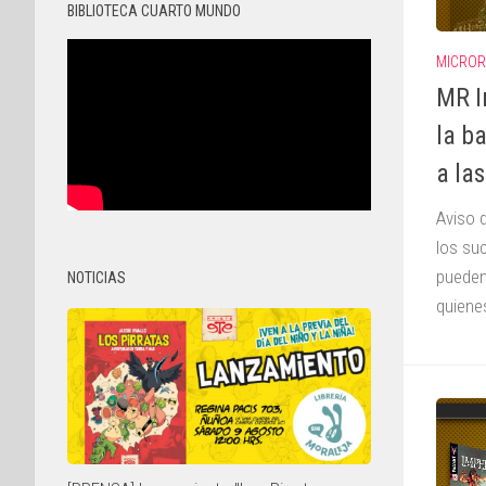
BIBLIOTECA CUARTO MUNDO
MICROR
MR I
la ba
a la
Aviso 
los su
pueden
NOTICIAS
quienes