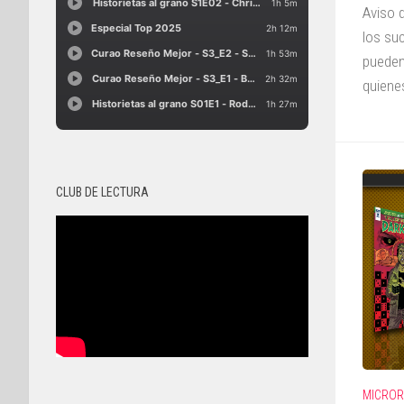
Aviso 
los su
pueden
quienes
CLUB DE LECTURA
MICROR