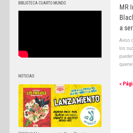
BIBLIOTECA CUARTO MUNDO
MR I
Blac
a se
Aviso 
los su
pueden
quienes
NOTICIAS
« Pági