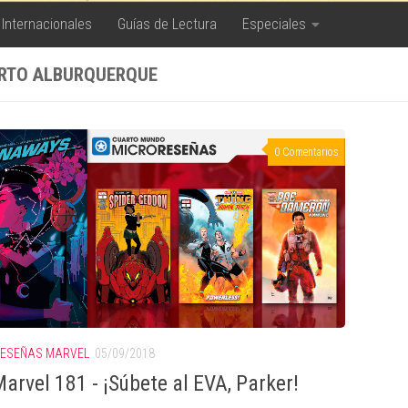
 Internacionales
Guías de Lectura
Especiales
RTO ALBURQUERQUE
0 Comentarios
ESEÑAS MARVEL
05/09/2018
arvel 181 - ¡Súbete al EVA, Parker!