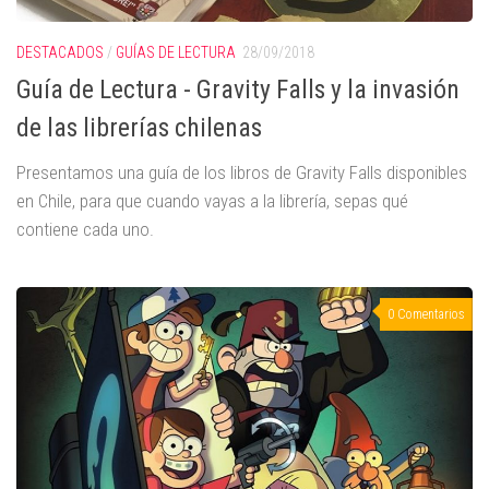
DESTACADOS
/
GUÍAS DE LECTURA
28/09/2018
Guía de Lectura - Gravity Falls y la invasión
de las librerías chilenas
Presentamos una guía de los libros de Gravity Falls disponibles
en Chile, para que cuando vayas a la librería, sepas qué
contiene cada uno.
0 Comentarios