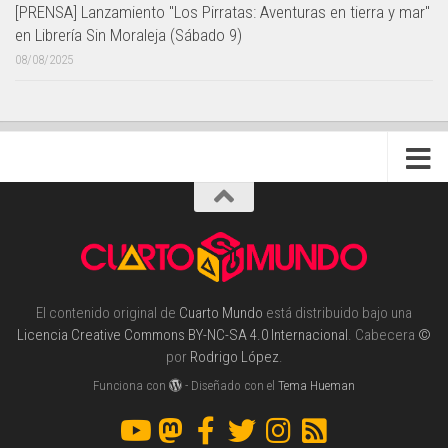
[PRENSA] Lanzamiento "Los Pirratas: Aventuras en tierra y mar"
en Librería Sin Moraleja (Sábado 9)
08/08/2025
El contenido original de
Cuarto Mundo
está distribuido bajo una
Licencia Creative Commons BY-NC-SA 4.0 Internacional
. Cabecera
©
por
Rodrigo López
.
Funciona con
- Diseñado con el
Tema Hueman