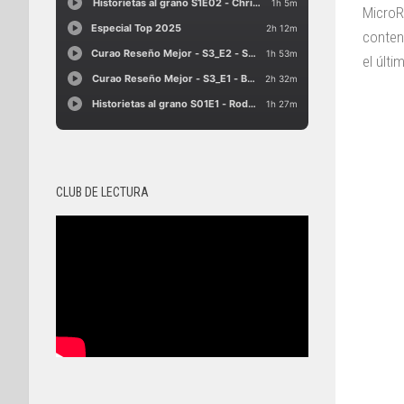
MicroR
conten
el últi
CLUB DE LECTURA