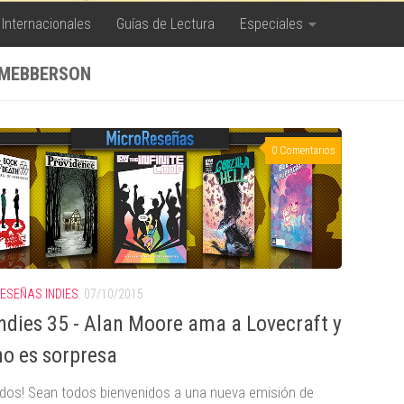
 Internacionales
Guías de Lectura
Especiales
MEBBERSON
0 Comentarios
ESEÑAS INDIES
07/10/2015
ndies 35 - Alan Moore ama a Lovecraft y
no es sorpresa
dos! Sean todos bienvenidos a una nueva emisión de