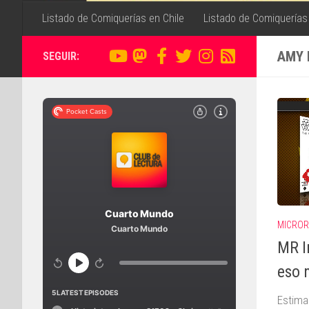
Listado de Comiquerías en Chile
Listado de Comiquerías
AMY 
SEGUIR:
MICROR
MR I
eso 
Estima