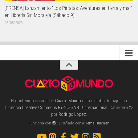
[PRENSA] Lanzamiento "Los Pirratas: Aventuras en tierra y mar"
en Librería Sin Moraleja (Sábado 9)
08/08/2025
El contenido original de
Cuarto Mundo
está distribuido bajo una
Licencia Creative Commons BY-NC-SA 4.0 Internacional
. Cabecera
©
por
Rodrigo López
.
Funciona con
- Diseñado con el
Tema Hueman