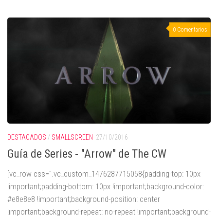
0 Comentarios
DESTACADOS
/
SMALLSCREEN
27/10/2016
Guía de Series - "Arrow" de The CW
[vc_row css=".vc_custom_1476287715058{padding-top: 10px
!important;padding-bottom: 10px !important;background-color:
#e8e8e8 !important;background-position: center
!important;background-repeat: no-repeat !important;background-