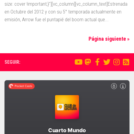
size: cover !important;}"][vc_column][vc_column_text]Estrenada
en Octubre del 2012 y con su 5° temporada actualmente en
emisión, Arrow fue el puntapié del boom actual que...
Página siguiente »
SEGUIR: