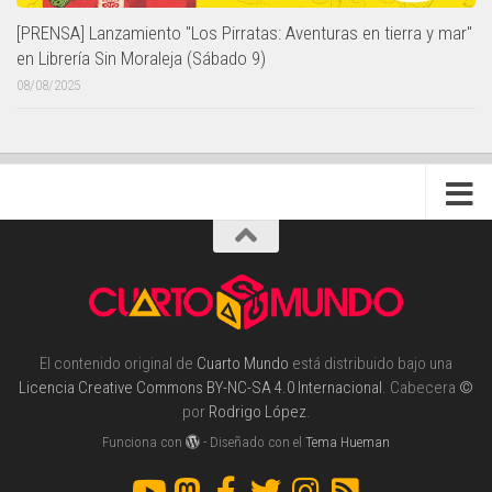
[PRENSA] Lanzamiento "Los Pirratas: Aventuras en tierra y mar"
en Librería Sin Moraleja (Sábado 9)
08/08/2025
El contenido original de
Cuarto Mundo
está distribuido bajo una
Licencia Creative Commons BY-NC-SA 4.0 Internacional
. Cabecera
©
por
Rodrigo López
.
Funciona con
- Diseñado con el
Tema Hueman