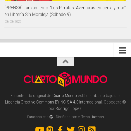
[PRENSA] Lanzamiento "Los Pirratas: Aventuras en tierra y mar"
en Librería Sin Moraleja (Sábado 9)
08/08/2025
El contenido original de
Cuarto Mundo
está distribuido bajo una
Licencia Creative Commons BY-NC-SA 4.0 Internacional
. Cabecera
©
por
Rodrigo López
.
Funciona con
- Diseñado con el
Tema Hueman