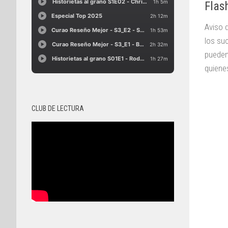
Flas
Aviso 
los su
pueden
quienes
CLUB DE LECTURA