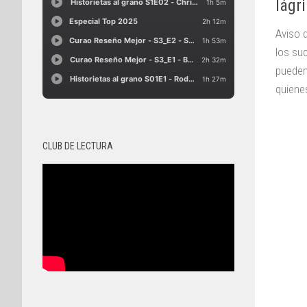
lágr
Aviso 
los su
pueden
quienes
CLUB DE LECTURA