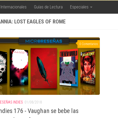
 Internacionales
Guías de Lectura
Especiales
ANNIA: LOST EAGLES OF ROME
0 Comentarios
ESEÑAS INDIES
01/08/2018
ndies 176 - Vaughan se bebe las