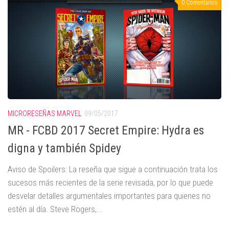
0 Comentarios
MICRORESEÑAS MARVEL
09/05/2017
MR - FCBD 2017 Secret Empire: Hydra es
digna y también Spidey
Aviso de Spoilers: La reseña que sigue a continuación trata los
sucesos más recientes de la serie revisada, por lo que puede
desvelar detalles argumentales importantes para quienes no
estén al día. Steve Rogers,...