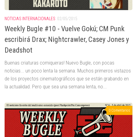
NOTICIAS INTERNACIONALES
02/05/2015
Weekly Bugle #10 - Vuelve Gokú; CM Punk
escribirá Drax; Nightcrawler, Casey Jones y
Deadshot
Buenas criaturas comiqueras! Nuevo Bugle, con pocas
noticias... un poco lenta la semana. Muchos primeros vistazos
de los proyectos cinematográficos que se están grabando en
la actualidad. Pero que sea una semana lenta, no...
0 Comentarios