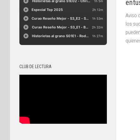
entu
Aviso 
los su
pueden
quienes
CLUB DE LECTURA