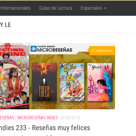
 Internacionales
Guías de Lectura
Especiales
Y LE
0 Comentarios
RESEÑAS
/
MICRORESEÑAS INDIES
26/09/2019
ndies 233 - Reseñas muy felices