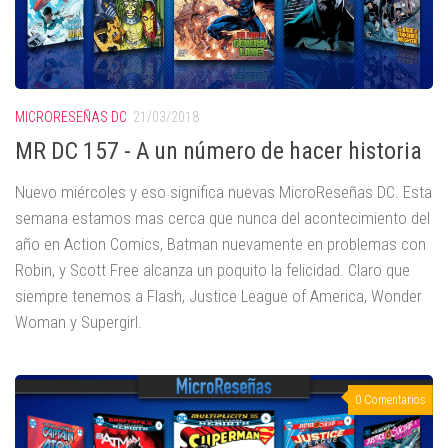
MICRORESEÑAS DC
21/03/2018
MR DC 157 - A un número de hacer historia
Nuevo miércoles y eso significa nuevas MicroReseñas DC. Esta
semana estamos mas cerca que nunca del acontecimiento del
año en Action Comics, Batman nuevamente en problemas con
Robin, y Scott Free alcanza un poquito la felicidad. Claro que
siempre tenemos a Flash, Justice League of America, Wonder
Woman y Supergirl.
0 Comentarios