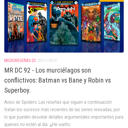
MICRORESEÑAS DC
09/11/2016
MR DC 92 - Los murciélagos son
conflictivos: Batman vs Bane y Robin vs
Superboy.
Aviso de Spoilers: Las reseñas que siguen a continuación
tratan los sucesos más recientes de las series revisadas, por
lo que pueden desvelar detalles argumentales importantes para
quienes no estén al día. ¡¡¡He vuelto...