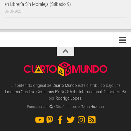
en Librería Sin Moraleja (Sábado 9)
08/08/2025
El contenido original de
Cuarto Mundo
está distribuido bajo una
Licencia Creative Commons BY-NC-SA 4.0 Internacional
. Cabecera
©
por
Rodrigo López
.
Funciona con
- Diseñado con el
Tema Hueman