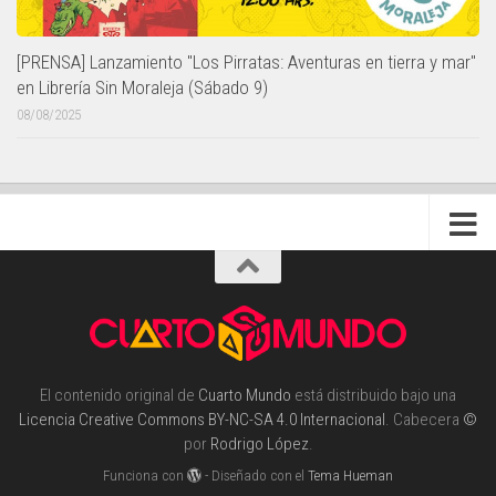
[PRENSA] Lanzamiento "Los Pirratas: Aventuras en tierra y mar"
en Librería Sin Moraleja (Sábado 9)
08/08/2025
El contenido original de
Cuarto Mundo
está distribuido bajo una
Licencia Creative Commons BY-NC-SA 4.0 Internacional
. Cabecera
©
por
Rodrigo López
.
Funciona con
- Diseñado con el
Tema Hueman