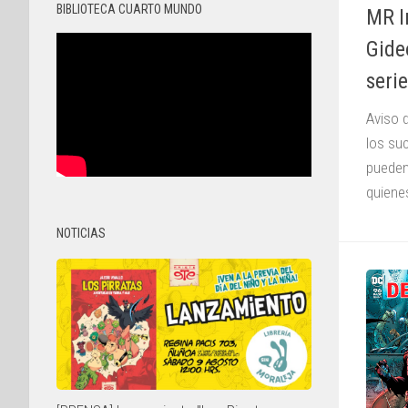
BIBLIOTECA CUARTO MUNDO
MR I
Gide
seri
Aviso 
los su
pueden
quienes
NOTICIAS