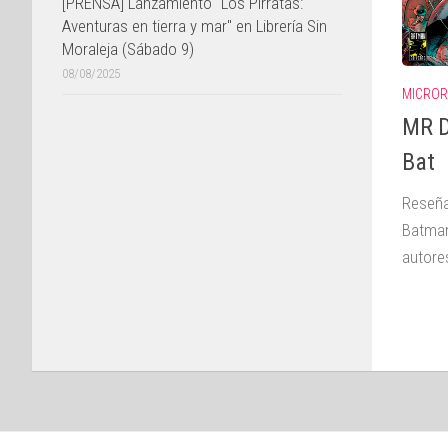
[PRENSA] Lanzamiento "Los Pirratas:
Aventuras en tierra y mar" en Librería Sin
Moraleja (Sábado 9)
08/08/2025
MICROR
MR D
Bat
Reseña
Batman
autore