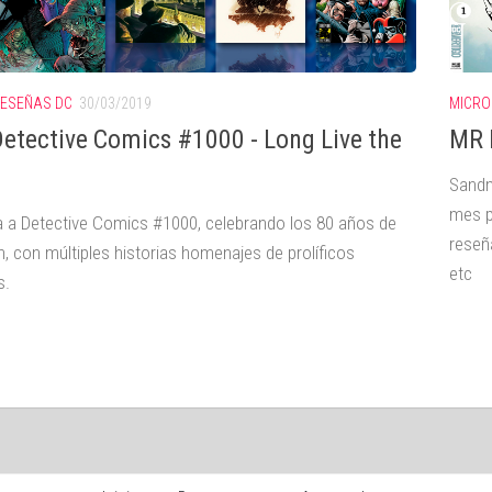
ESEÑAS DC
30/03/2019
MICRO
etective Comics #1000 - Long Live the
MR D
Sandm
mes p
 a Detective Comics #1000, celebrando los 80 años de
reseñ
, con múltiples historias homenajes de prolíficos
etc
s.