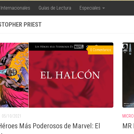
 Internacionales
Guías de Lectura
Especiales
STOPHER PRIEST
0 Comentarios
MICRO
05/10/2021
MR I
Héroes Más Poderosos de Marvel: El