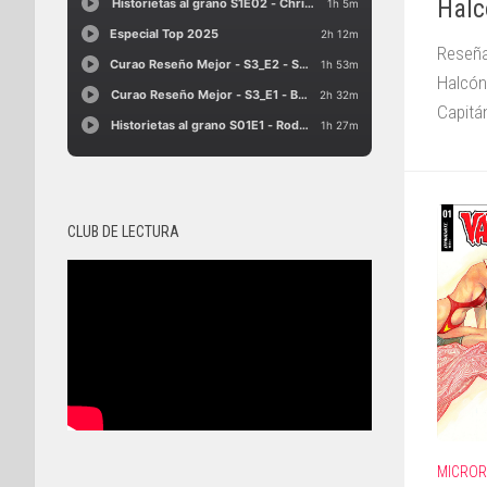
Halc
Reseña
Halcón
Capitá
CLUB DE LECTURA
MICRO