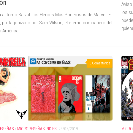
ón
Aviso
los s
 al tomo Salvat Los Héroes Más Poderosos de Marvel: El
puede
, protagonizado por Sam Wilson, el eterno compañero del
quiene
n América.
0 Comentarios
RESEÑAS
/
MICRORESEÑAS INDIES
23/07/2019
MICRO