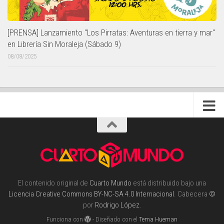
[PRENSA] Lanzamiento "Los Pirratas: Aventuras en tierra y mar"
en Librería Sin Moraleja (Sábado 9)
08/08/2025
El contenido original de
Cuarto Mundo
está distribuido bajo una
Licencia Creative Commons BY-NC-SA 4.0 Internacional
. Cabecera
©
por
Rodrigo López
.
Funciona con
- Diseñado con el
Tema Hueman