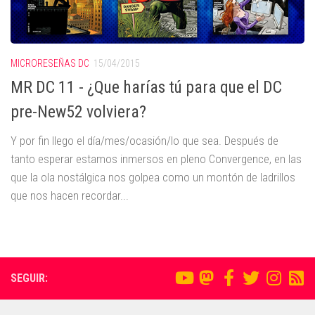
MICRORESEÑAS DC
15/04/2015
MR DC 11 - ¿Que harías tú para que el DC
pre-New52 volviera?
Y por fin llego el día/mes/ocasión/lo que sea. Después de
tanto esperar estamos inmersos en pleno Convergence, en las
que la ola nostálgica nos golpea como un montón de ladrillos
que nos hacen recordar...
SEGUIR: