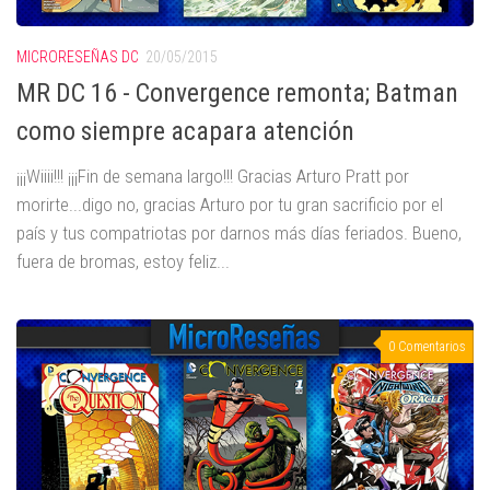
MICRORESEÑAS DC
20/05/2015
MR DC 16 - Convergence remonta; Batman
como siempre acapara atención
¡¡¡Wiiii!!! ¡¡¡Fin de semana largo!!! Gracias Arturo Pratt por
morirte...digo no, gracias Arturo por tu gran sacrificio por el
país y tus compatriotas por darnos más días feriados. Bueno,
fuera de bromas, estoy feliz...
0 Comentarios