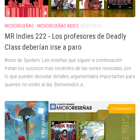
MICRORESEÑAS
/
MICRORESEÑAS INDIES
03/07/2019
MR Indies 222 - Los profesores de Deadly
Class deberían irse a paro
Aviso de Spoilers: Las reseñas que siguen a continuación
tratan los sucesos más recientes de las series revisadas, por
lo que pueden desvelar detalles argumentales importantes para
quienes no estén al día. Bienvenidos a...
0 Comentarios