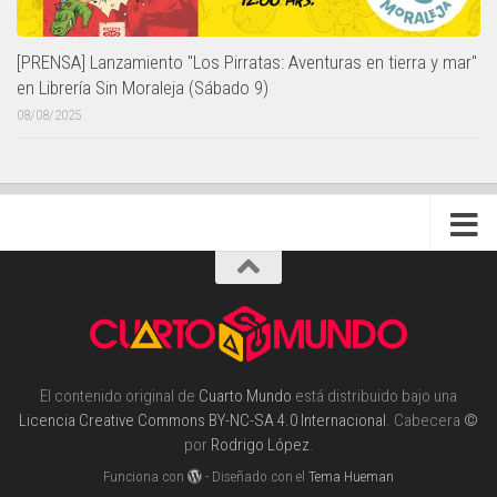
[PRENSA] Lanzamiento "Los Pirratas: Aventuras en tierra y mar"
en Librería Sin Moraleja (Sábado 9)
08/08/2025
El contenido original de
Cuarto Mundo
está distribuido bajo una
Licencia Creative Commons BY-NC-SA 4.0 Internacional
. Cabecera
©
por
Rodrigo López
.
Funciona con
- Diseñado con el
Tema Hueman