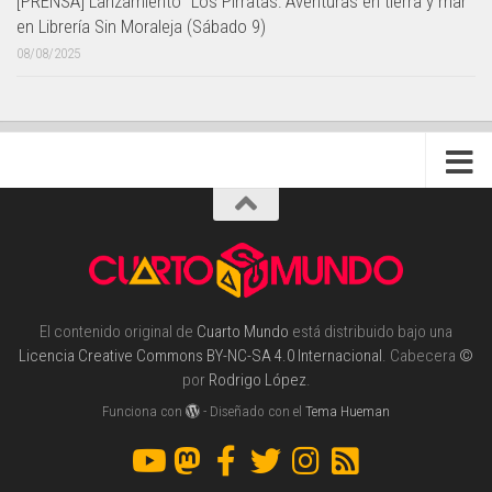
[PRENSA] Lanzamiento "Los Pirratas: Aventuras en tierra y mar"
en Librería Sin Moraleja (Sábado 9)
08/08/2025
El contenido original de
Cuarto Mundo
está distribuido bajo una
Licencia Creative Commons BY-NC-SA 4.0 Internacional
. Cabecera
©
por
Rodrigo López
.
Funciona con
- Diseñado con el
Tema Hueman