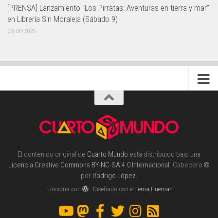
[PRENSA] Lanzamiento "Los Pirratas: Aventuras en tierra y mar"
en Librería Sin Moraleja (Sábado 9)
08/08/2025
El contenido original de
Cuarto Mundo
está distribuido bajo una
Licencia Creative Commons BY-NC-SA 4.0 Internacional
. Cabecera
©
por
Rodrigo López
.
Funciona con
- Diseñado con el
Tema Hueman