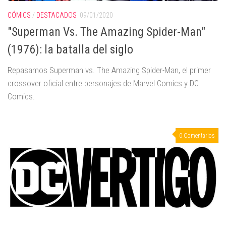
CÓMICS
/
DESTACADOS
09/01/2020
"Superman Vs. The Amazing Spider-Man"
(1976): la batalla del siglo
Repasamos Superman vs. The Amazing Spider-Man, el primer
crossover oficial entre personajes de Marvel Comics y DC
Comics.
0 Comentarios