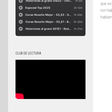
que es
no! Ha
hablam
CLUB DE LECTURA