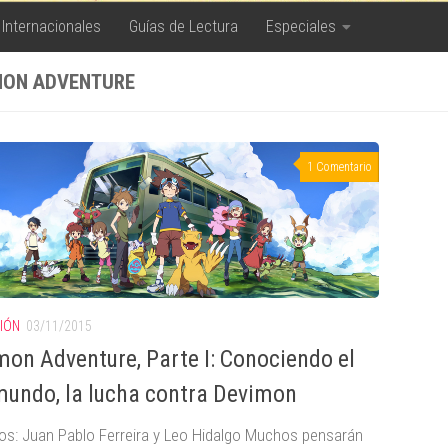
 Internacionales
Guías de Lectura
Especiales
MON ADVENTURE
1 Comentario
SIÓN
03/11/2015
mon Adventure, Parte I: Conociendo el
mundo, la lucha contra Devimon
dos: Juan Pablo Ferreira y Leo Hidalgo Muchos pensarán