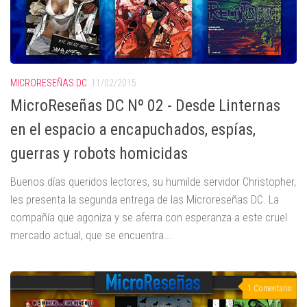
MICRORESEÑAS DC
11/02/2015
MicroReseñas DC Nº 02 - Desde Linternas
en el espacio a encapuchados, espías,
guerras y robots homicidas
Buenos días queridos lectores, su humilde servidor Christopher,
les presenta la segunda entrega de las Microreseñas DC. La
compañía que agoniza y se aferra con esperanza a este cruel
mercado actual, que se encuentra...
1 Comentario