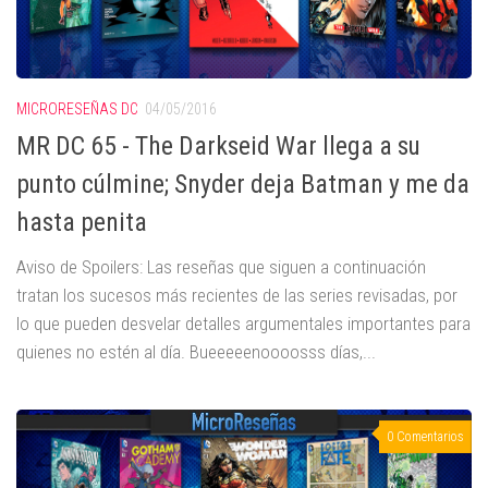
MICRORESEÑAS DC
04/05/2016
MR DC 65 - The Darkseid War llega a su
punto cúlmine; Snyder deja Batman y me da
hasta penita
Aviso de Spoilers: Las reseñas que siguen a continuación
tratan los sucesos más recientes de las series revisadas, por
lo que pueden desvelar detalles argumentales importantes para
quienes no estén al día. Bueeeeenoooosss días,...
0 Comentarios