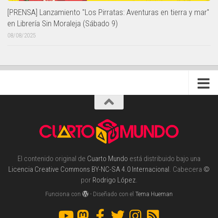
[PRENSA] Lanzamiento "Los Pirratas: Aventuras en tierra y mar"
en Librería Sin Moraleja (Sábado 9)
08/08/2025
El contenido original de
Cuarto Mundo
está distribuido bajo una
Licencia Creative Commons BY-NC-SA 4.0 Internacional
. Cabecera
©
por
Rodrigo López
.
Funciona con
- Diseñado con el
Tema Hueman