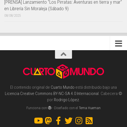
[PRENSA] Lanzamiento "Los Pirratas: Aventuras en tierra y mar"
en Librería Sin Moraleja (Sábado 9)
08/08/2025
El contenido original de
Cuarto Mundo
está distribuido bajo una
Licencia Creative Commons BY-NC-SA 4.0 Internacional
. Cabecera
©
por
Rodrigo López
.
Funciona con
- Diseñado con el
Tema Hueman