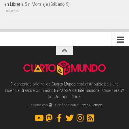
en Librería Sin Moraleja (Sábado 9)
08/08/2025
El contenido original de
Cuarto Mundo
está distribuido bajo una
Licencia Creative Commons BY-NC-SA 4.0 Internacional
. Cabecera
©
por
Rodrigo López
.
Funciona con
- Diseñado con el
Tema Hueman