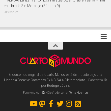
[PRENSA] Lanzamiento "Los Pirratas: Aventuras en tierra y mar"
en Librería Sin Moraleja (Sábado 9)
08/08/2025
El contenido original de
Cuarto Mundo
está distribuido bajo una
Licencia Creative Commons BY-NC-SA 4.0 Internacional
. Cabecera
©
por
Rodrigo López
.
Funciona con
- Diseñado con el
Tema Hueman