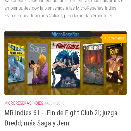
Radiohead? Deberían escucharla. Y mientras musicalizamos el
ambiente, ¡les doy la bienvenida a las MicroReseñas Indies!
Esta semana tenemos Valiant, pero lamentablemente el...
0 Comentarios
MICRORESEÑAS INDIES
06/04/2016
MR Indies 61 - ¡Fin de Fight Club 2!; juzga
Dredd; más Saga y Jem