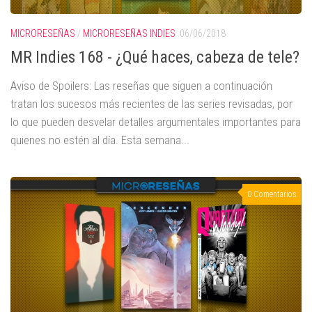
MICRORESEÑAS
/
MICRORESEÑAS INDIES
06/06/2018
MR Indies 168 - ¿Qué haces, cabeza de tele?
Aviso de Spoilers: Las reseñas que siguen a continuación
tratan los sucesos más recientes de las series revisadas, por
lo que pueden desvelar detalles argumentales importantes para
quienes no estén al día. Esta semana...
0 Comentarios