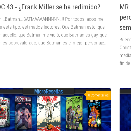
C 43 - ¿Frank Miller se ha redimido?
MR 
per
...Batman...BATMAAAANNNNN!!!!! Por todos lados me
sem
e este tipo, estimados lectores. Que Batman esto, que
 aquello, que Batman me violó, que Batman es gay, que
Bueno
 es sobrevalorado, que Batman es el mejor personaje...
Chris
media
fin d
0 Comentarios