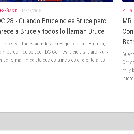
ESEÑAS DC
19/08/2015
MICRO
C 28 - Cuando Bruce no es Bruce pero
MR 
arece a Bruce y todos lo llaman Bruce
Cons
Bat
nidos sean todos aquellos seres que aman a Batman,
f*, perdón, quise decir DC Comics jejejeje si claro ¬ u ¬
Bueno
n de forma inmediata que esta intro es diferente a las
Chris
muy b
inter