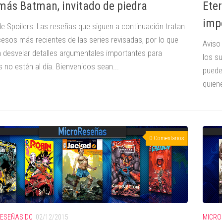
más Batman, invitado de piedra
Eter
impo
de Spoilers: Las reseñas que siguen a continuación tratan
cesos más recientes de las series revisadas, por lo que
Aviso
 desvelar detalles argumentales importantes para
los s
 no estén al día. Bienvenidos sean...
puede
quien
0 Comentarios
ESEÑAS DC
02/12/2015
MICRO