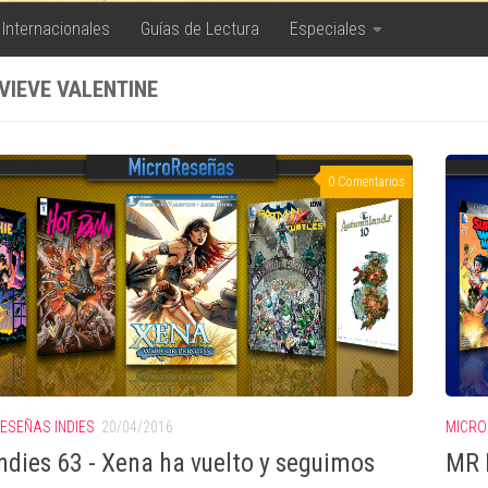
 Internacionales
Guías de Lectura
Especiales
VIEVE VALENTINE
0 Comentarios
ESEÑAS INDIES
20/04/2016
MICRO
ndies 63 - Xena ha vuelto y seguimos
MR 