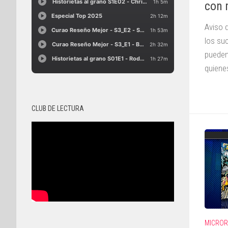
con 
Aviso 
los su
pueden
quienes
CLUB DE LECTURA
MICROR