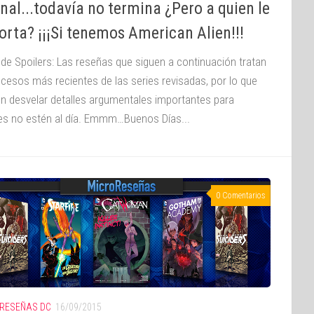
nal...todavía no termina ¿Pero a quien le
rta? ¡¡¡Si tenemos American Alien!!!
 de Spoilers: Las reseñas que siguen a continuación tratan
ucesos más recientes de las series revisadas, por lo que
n desvelar detalles argumentales importantes para
es no estén al día. Emmm…Buenos Días...
0 Comentarios
RESEÑAS DC
16/09/2015