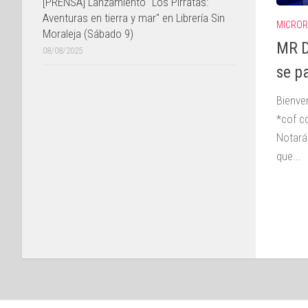
[PRENSA] Lanzamiento "Los Pirratas:
Aventuras en tierra y mar" en Librería Sin
MICROR
Moraleja (Sábado 9)
MR D
08/08/2025
se p
Bienve
*cof co
Notará
que...