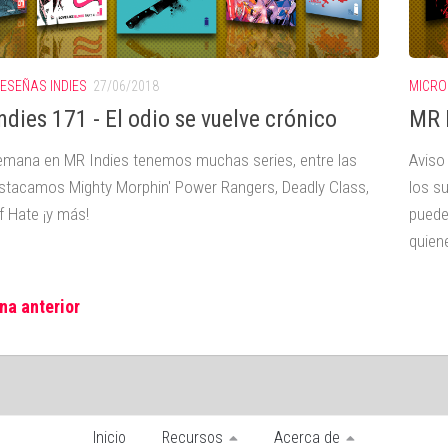
ESEÑAS INDIES
27/06/2018
MICRO
ndies 171 - El odio se vuelve crónico
MR I
emana en MR Indies tenemos muchas series, entre las
Aviso
stacamos Mighty Morphin' Power Rangers, Deadly Class,
los s
f Hate ¡y más!
puede
quien
na anterior
Inicio
Recursos
Acerca de