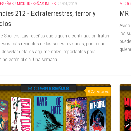
RESEÑAS
/
MICRORESEÑAS INDIES
24/04/2019
MICRO
dies 212 - Extraterrestres, terror y
MR I
idios
Aviso
los s
de Spoilers: Las reseñas que siguen a continuación tratan
puede
cesos más recientes de las series revisadas, por lo que
quiene
 desvelar detalles argumentales importantes para
s no estén al día. Una semana...
0 Comentarios