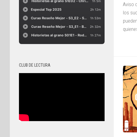
Aviso 
los su
pueden
quienes
CLUB DE LECTURA