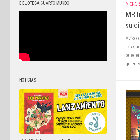
BIBLIOTECA CUARTO MUNDO
MICRO
MR In
suic
Aviso 
los su
pueden
quiene
NOTICIAS