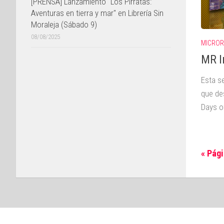
[PRENSA] Lanzamiento "Los Pirratas:
Aventuras en tierra y mar" en Librería Sin
Moraleja (Sábado 9)
08/08/2025
MICROR
MR I
Esta s
que de
Days o
« Pági