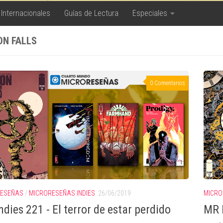
 Internacionales
Guías de Lectura
Especiales
ON FALLS
0 Comentarios
RESEÑAS
/
MICRORESEÑAS INDIES
26/06/2019
MICRO
ndies 221 - El terror de estar perdido
MR I