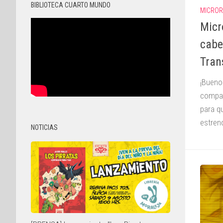
BIBLIOTECA CUARTO MUNDO
MICRO
Micr
cabe
Tran
¡Buenos
compañ
para q
estreno
NOTICIAS