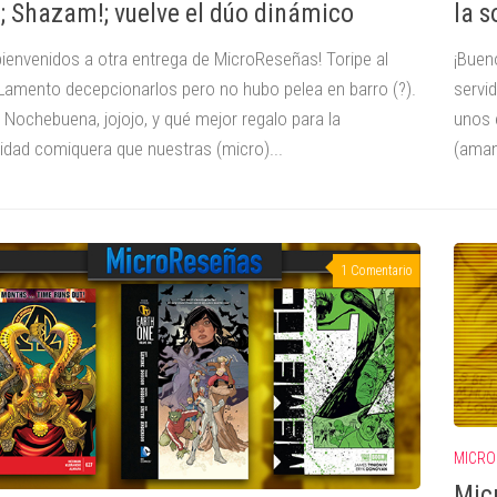
; Shazam!; vuelve el dúo dinámico
la s
bienvenidos a otra entrega de MicroReseñas! Toripe al
¡Bueno
 Lamento decepcionarlos pero no hubo pelea en barro (?).
servi
 Nochebuena, jojojo, y qué mejor regalo para la
unos 
dad comiquera que nuestras (micro)...
(aman
1 Comentario
MICRO
Mic