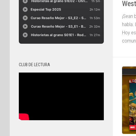
West
¡Sean 
habla.
Hoy es
comuni
CLUB DE LECTURA