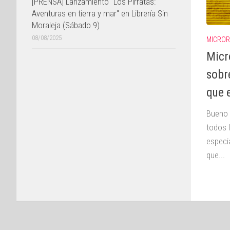
[PRENSA] Lanzamiento "Los Pirratas:
Aventuras en tierra y mar" en Librería Sin
Moraleja (Sábado 9)
08/08/2025
MICRO
Micr
sobr
que 
Bueno 
todos 
especia
que...