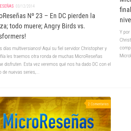
RESEÑAS
03/12/2014
fina
oReseñas Nº 23 – En DC pierden la
nive
za; todo muere; Angry Birds vs.
Y por 
sformers!
Chris
compa
 días multiversianos! Aquí su fiel servidor Christopher y
Micro
ía les traemos otra ronda de muchas MicroReseñas
ue disfruten. Esta vez veremos qué nos ha dado DC con el
 de nuevas series,...
2 Comentarios