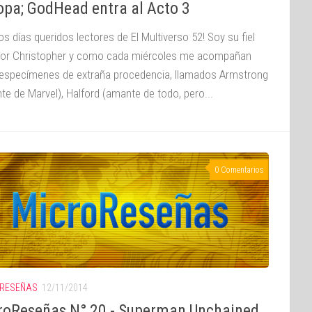
opa; GodHead entra al Acto 3
s días queridos lectores de El Multiverso 52! Soy su fiel
dor Christopher y como cada miércoles me acompañan
especímenes de extraña procedencia, llamados Armstrong
te de Marvel), Halford (amante de todo, pero...
0 Comentarios
RESEÑAS
12/11/2014
roReseñas N° 20 - Superman Unchained