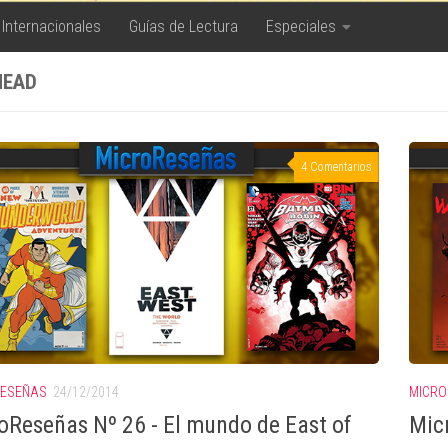
 Internacionales
Guías de Lectura
Especiales
HEAD
4 Comentarios
RESEÑAS
24/12/2014
MICRO
oReseñas Nº 26 - El mundo de East of
Mic