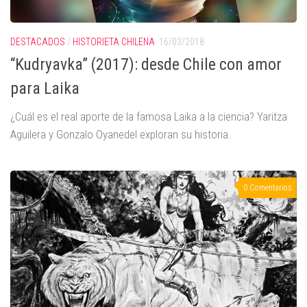
DESTACADOS
/
HISTORIETA CHILENA
16/03/2018
“Kudryavka” (2017): desde Chile con amor
para Laika
¿Cuál es el real aporte de la famosa Laika a la ciencia? Yaritza
Aguilera y Gonzalo Oyanedel exploran su historia.
0 Comentarios