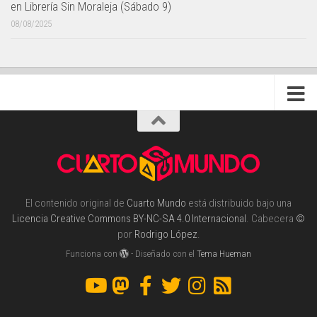
en Librería Sin Moraleja (Sábado 9)
08/08/2025
El contenido original de
Cuarto Mundo
está distribuido bajo una
Licencia Creative Commons BY-NC-SA 4.0 Internacional
. Cabecera
©
por
Rodrigo López
.
Funciona con
- Diseñado con el
Tema Hueman