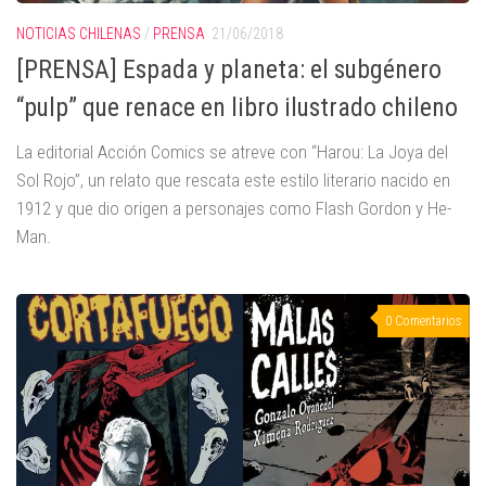
NOTICIAS CHILENAS
/
PRENSA
21/06/2018
[PRENSA] Espada y planeta: el subgénero
“pulp” que renace en libro ilustrado chileno
La editorial Acción Comics se atreve con “Harou: La Joya del
Sol Rojo”, un relato que rescata este estilo literario nacido en
1912 y que dio origen a personajes como Flash Gordon y He-
Man.
0 Comentarios