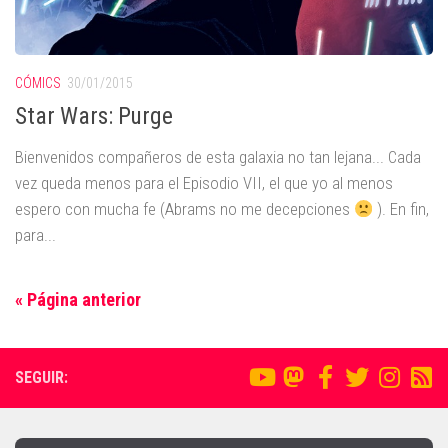
CÓMICS
30/01/2015
Star Wars: Purge
Bienvenidos compañeros de esta galaxia no tan lejana... Cada
vez queda menos para el Episodio VII, el que yo al menos
espero con mucha fe (Abrams no me decepciones
). En fin,
para...
« Página anterior
SEGUIR: