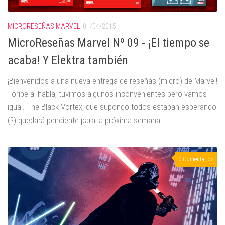
MICRORESEÑAS MARVEL
01/04/2015
MicroReseñas Marvel Nº 09 - ¡El tiempo se
acaba! Y Elektra también
¡Bienvenidos a una nueva entrega de reseñas (micro) de Marvel!
Toripe al habla, tuvimos algunos inconvenientes pero vamos
igual. The Black Vortex, que supongo todos estaban esperando
(?) quedará pendiente para la próxima semana......
0 Comentarios