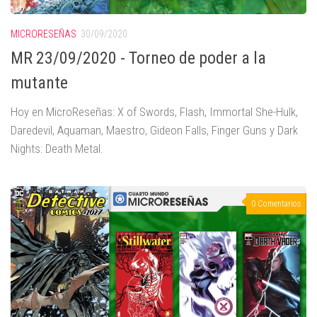
MICRORESEÑAS
30/09/2020
MR 23/09/2020 - Torneo de poder a la
mutante
Hoy en MicroReseñas: X of Swords, Flash, Immortal She-Hulk,
Daredevil, Aquaman, Maestro, Gideon Falls, Finger Guns y Dark
Nights: Death Metal.
0 Comentarios